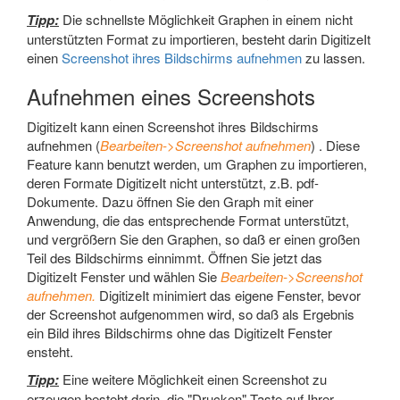
Tipp:
Die schnellste Möglichkeit Graphen in einem nicht
unterstützten Format zu importieren, besteht darin DigitizeIt
einen
Screenshot ihres Bildschirms aufnehmen
zu lassen.
Aufnehmen eines Screenshots
DigitizeIt kann einen Screenshot ihres Bildschirms
aufnehmen (
Bearbeiten->Screenshot aufnehmen
) . Diese
Feature kann benutzt werden, um Graphen zu importieren,
deren Formate DigitizeIt nicht unterstützt, z.B. pdf-
Dokumente. Dazu öffnen Sie den Graph mit einer
Anwendung, die das entsprechende Format unterstützt,
und vergrößern Sie den Graphen, so daß er einen großen
Teil des Bildschirms einnimmt. Öffnen Sie jetzt das
DigitizeIt Fenster und wählen Sie
Bearbeiten->Screenshot
aufnehmen.
DigitizeIt minimiert das eigene Fenster, bevor
der Screenshot aufgenommen wird, so daß als Ergebnis
ein Bild ihres Bildschirms ohne das DigitizeIt Fenster
ensteht.
Tipp:
Eine weitere Möglichkeit einen Screenshot zu
erzeugen besteht darin, die "Drucken" Taste auf Ihrer